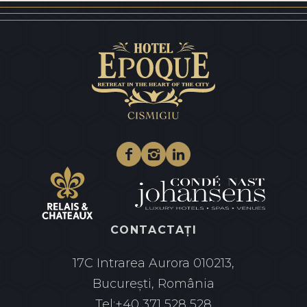
Facebook
Instagram
Linkedin
CONTACTAȚI
17C Intrarea Aurora
010213,
București, România
Tel:
+40 371 528 528