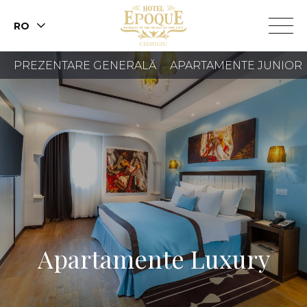
RO
PREZENTARE GENERALĂ
APARTAMENTE JUNIOR
REZERVAȚI O
CAMERĂ
REZERVĂ O
MASĂ
Apartamente Luxury