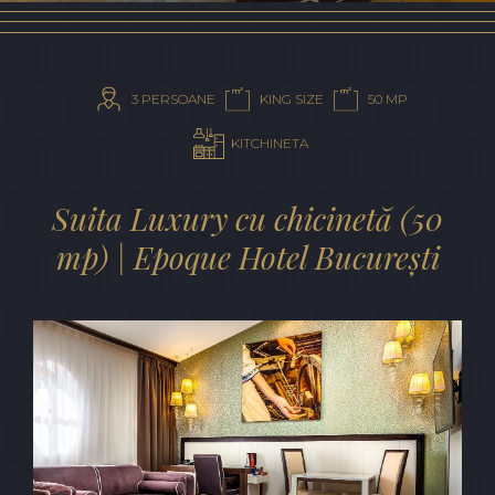
VOUCHER
CADOU
3 PERSOANE
KING SIZE
50 MP
KITCHINETA
Suita Luxury cu chicinetă (50
mp) | Epoque Hotel București