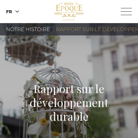
FR
NOTRE HISTOIRE
RAPPORT SUR LE DÉVELOPPE
RÉSERVER
UNE
CHAMBRE
Rapport sur le
RÉSERVER
développement
UNE TABLE
durable