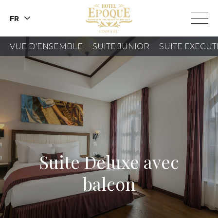
FR
VUE D'ENSEMBLE
SUITE JUNIOR
SUITE EXECUT
RÉSERVER
UNE
CHAMBRE
RÉSERVER
Suite Deluxe avec
UNE TABLE
balcon