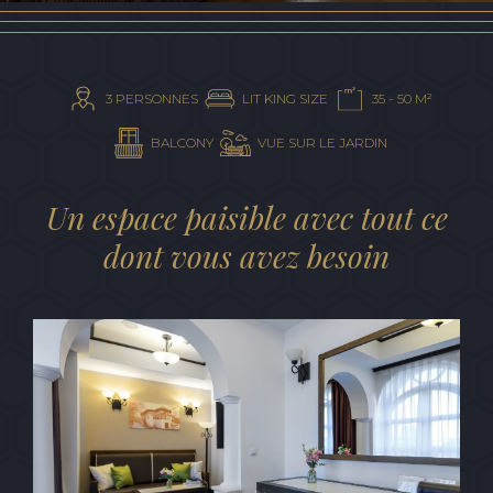
CHÈQUE-
CADEAU
3 PERSONNES
LIT KING SIZE
35 - 50 M²
BALCONY
VUE SUR LE JARDIN
Un espace paisible avec tout ce
dont vous avez besoin