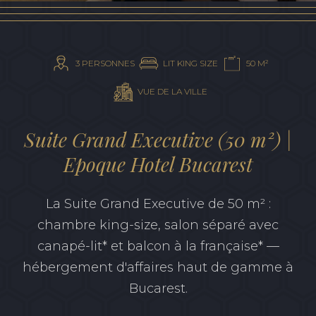
CHÈQUE-
CADEAU
3 PERSONNES
LIT KING SIZE
50 M²
VUE DE LA VILLE
Suite Grand Executive (50 m²) |
Epoque Hotel Bucarest
La Suite Grand Executive de 50 m² :
chambre king-size, salon séparé avec
canapé-lit* et balcon à la française* —
hébergement d'affaires haut de gamme à
Bucarest.